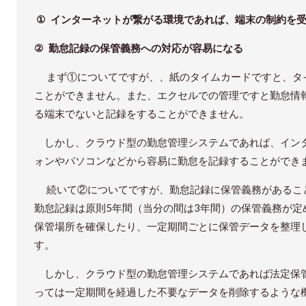
①
インターネットが繋がる環境であれば、端末の制約を
②
勤怠記録の保管義務への対応が容易になる
まず①についてですが、、紙のタイムカードですと、タ
ことができません。また、エクセルでの管理ですと勤怠情
る端末でないと記録をすることができません。
しかし、クラウド型の勤怠管理システムであれば、イン
ォンやパソコンなどから容易に勤怠を記録することができ
続いて②につ
いてですが、勤怠記録に保管義務があるこ
勤怠記録は原則
5
年間（当分の間は
3
年間）の保管義務が定
保管場所を確保したり、一定期間ごとに保管データを整理
す。
しかし、クラウド型の勤怠管理システムであれば法定保
っては一定期間を経過した不要なデータを削除するような