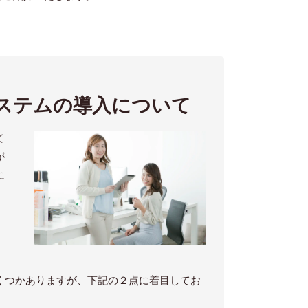
ステムの
導入について
て
が
に
くつかありますが、下記の２点に着目してお